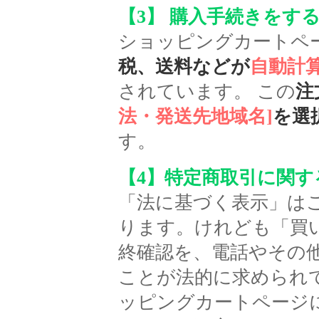
【3】 購入手続きをす
ショッピングカートペ
税、送料などが
自動計
されています。 この
注
法・発送先地域名]
を選
す。
【4】特定商取引に関
「
法に基づく表示
」は
ります。けれども「買
終確認を
、電話やその
ことが
法的に求められて
ッピングカートページ