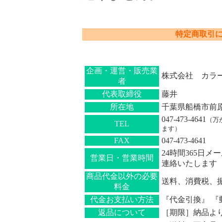
特定商取引
企画・運営・販売業
株式会社 カラ
者
代表取締役
藤井
所在地
千葉県船橋市前
047-473-4641
（万
TEL
ます）
FAX
047-473-4641
24時間365日
営業日・営業時間
連絡いたします
商品代金以外の必要
送料、消費税、
料金
代金お支払い方法
『代金引換』 
返品について
［期限］納品より