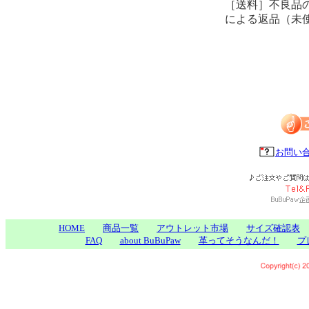
［送料］不良品
による返品（未
お問い
HOME
商品一覧
アウトレット市場
サイズ確認表
FAQ
about BuBuPaw
革ってそうなんだ！
プ