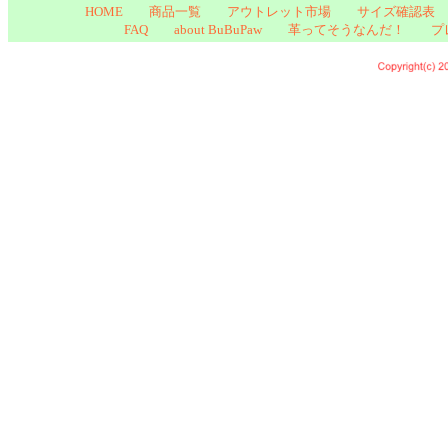
HOME
商品一覧
アウトレット市場
サイズ確認表
FAQ
about BuBuPaw
革ってそうなんだ！
プ