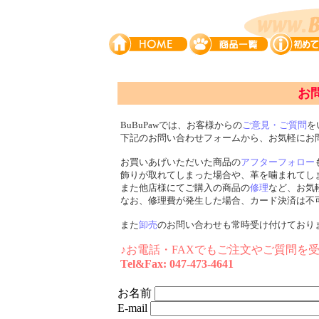
お
BuBuPawでは、お客様からの
ご意見・ご質問
を
下記のお問い合わせフォームから、お気軽にお
お買いあげいただいた商品の
アフターフォロー
飾りが取れてしまった場合や、革を噛まれてし
また他店様にてご購入の商品の
修理
など、お気
なお、修理費が発生した場合、カード決済は不
また
卸売
のお問い合わせも常時受け付けており
♪お電話・FAXでもご注文やご質問を
Tel&Fax: 047-473-4641
お名前
E-mail