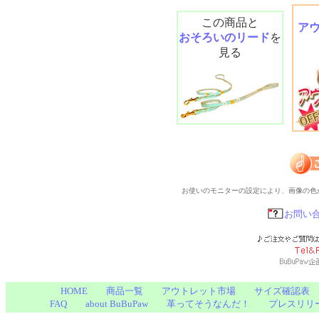
この商品と
ア
おそろいのリード
を
見る
お使いのモニターの設定により、画像の色
お問い
HOME
商品一覧
アウトレット市場
サイズ確認表
FAQ
about BuBuPaw
革ってそうなんだ！
プレスリリ