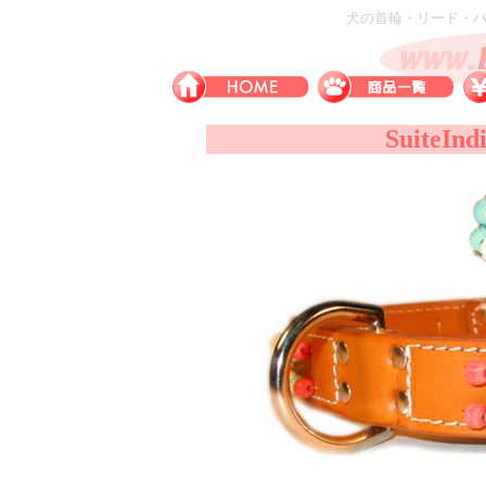
犬の首輪・リード・ハー
SuiteInd