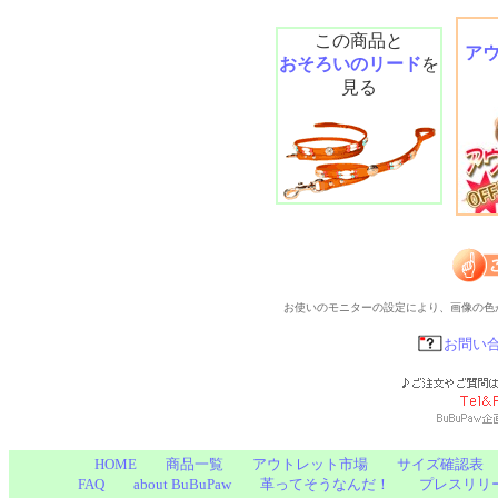
この商品と
ア
おそろいのリード
を
見る
お使いのモニターの設定により、画像の色
お問い
HOME
商品一覧
アウトレット市場
サイズ確認表
FAQ
about BuBuPaw
革ってそうなんだ！
プレスリリ