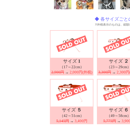
◆ 各サイズごと
※外税表示のものは、総額表
サイズ
1
サイズ
２
（17～22cm）
（23～29cm
2,900円
→
2,000円(外税)
3,300円
→
2,300円
サイズ
５
サイズ
６
（42～51cm）
（49～58cm
5,145円
→
3,400円
5,775円
→
3,90