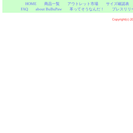
HOME
商品一覧
アウトレット市場
サイズ確認表
FAQ
about BuBuPaw
革ってそうなんだ！
プレスリリ