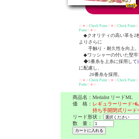
☆★☆
Check Point
☆★☆
Check Point
☆
Point
☆★☆
◆クオリティの高い革を2
よりさらに
手触り・耐久性を向上
◆ワッシャーの付いた堅牢
◆5番糸を上糸に採用して
に配慮し、
20番糸を採用。
☆★☆
Check Point
☆★☆
Check Point
☆
Point
☆★☆
商品名：Medalist リードML
価 格：
レギュラーリード=
6
持ち手開閉式リード
リード形状：
数 量：