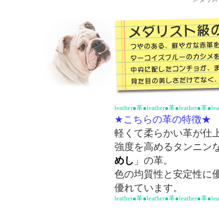
leather●革●leather●革●leather●革●le
★こちらの革の特徴★
軽くて柔らかい革が仕
強度を高めるタンニン
めし
」の革。
色の均質性と安定性に
優れています。
leather●革●leather●革●leather●革●le