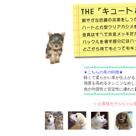
leather●革●leather●革●leather●革●leathe
★こちらの革の特徴★
軽くて柔らかい革が仕上がる
強度を高めるタンニンなめし
色の均質性と安定性に優れた
leather●革●leather●革●leather●革●leathe
☆ お客様モデルちゃん