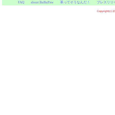
FAQ
about BuBuPaw
革ってそうなんだ！
プレスリリ